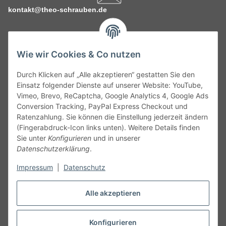
kontakt@theo-schrauben.de
Wie wir Cookies & Co nutzen
Durch Klicken auf „Alle akzeptieren“ gestatten Sie den
Service
Einsatz folgender Dienste auf unserer Website: YouTube,
Vimeo, Brevo, ReCaptcha, Google Analytics 4, Google Ads
Conversion Tracking, PayPal Express Checkout und
Gesetzliche Informationen
Ratenzahlung. Sie können die Einstellung jederzeit ändern
(Fingerabdruck-Icon links unten). Weitere Details finden
Alle technischen Angaben ohne Gewähr. Irrtümer und fehlerhafte
Sie unter
Konfigurieren
und in unserer
Angaben vorbehalten. Wenn Sie Datenblätter oder spezielle
Datenschutzerklärung
.
technische Eigenschaften benötigen, wenden Sie sich bitte an
Impressum
|
Datenschutz
unseren Kundenservice. Abbildungen der Artikel können
beispielhaft sein und vom Produkt abweichen.
Alle akzeptieren
Vertrag widerrufen
Konfigurieren