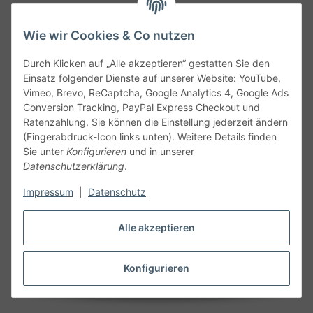
Wie wir Cookies & Co nutzen
Durch Klicken auf „Alle akzeptieren“ gestatten Sie den
Service
Einsatz folgender Dienste auf unserer Website: YouTube,
Vimeo, Brevo, ReCaptcha, Google Analytics 4, Google Ads
Conversion Tracking, PayPal Express Checkout und
Gesetzliche Informationen
Ratenzahlung. Sie können die Einstellung jederzeit ändern
(Fingerabdruck-Icon links unten). Weitere Details finden
Alle technischen Angaben ohne Gewähr. Irrtümer und fehlerhafte
Sie unter
Konfigurieren
und in unserer
Angaben vorbehalten. Wenn Sie Datenblätter oder spezielle
Datenschutzerklärung
.
technische Eigenschaften benötigen, wenden Sie sich bitte an
Impressum
|
Datenschutz
unseren Kundenservice. Abbildungen der Artikel können
beispielhaft sein und vom Produkt abweichen.
Alle akzeptieren
Vertrag widerrufen
Konfigurieren
* Alle Preise inkl. gesetzlicher USt., zzgl.
Versand