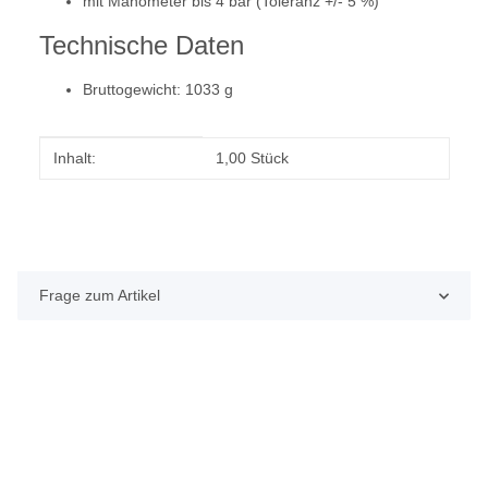
mit Manometer bis 4 bar (Toleranz +/- 5 %)
Technische Daten
Bruttogewicht: 1033 g
Produkteigenschaft
Wert
Inhalt:
1,00 Stück
Frage zum Artikel