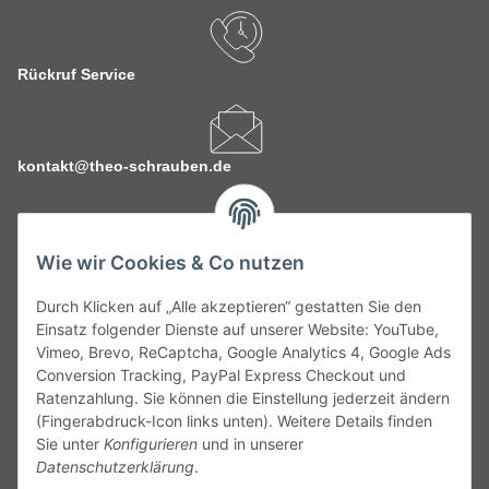
Rückruf Service
kontakt@theo-schrauben.de
Wie wir Cookies & Co nutzen
Durch Klicken auf „Alle akzeptieren“ gestatten Sie den
Service
Einsatz folgender Dienste auf unserer Website: YouTube,
Vimeo, Brevo, ReCaptcha, Google Analytics 4, Google Ads
Conversion Tracking, PayPal Express Checkout und
Gesetzliche Informationen
Ratenzahlung. Sie können die Einstellung jederzeit ändern
(Fingerabdruck-Icon links unten). Weitere Details finden
Alle technischen Angaben ohne Gewähr. Irrtümer und fehlerhafte
Sie unter
Konfigurieren
und in unserer
Angaben vorbehalten. Wenn Sie Datenblätter oder spezielle
Datenschutzerklärung
.
technische Eigenschaften benötigen, wenden Sie sich bitte an