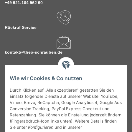
+49 921-164 962 90
Rückruf Service
kontakt@theo-schrauben.de
Wie wir Cookies & Co nutzen
Durch Klicken auf „Alle akzeptieren“ gestatten Sie den
Service
Einsatz folgender Dienste auf unserer Website: YouTube,
Vimeo, Brevo, ReCaptcha, Google Analytics 4, Google Ads
Conversion Tracking, PayPal Express Checkout und
Gesetzliche Informationen
Ratenzahlung. Sie können die Einstellung jederzeit ändern
(Fingerabdruck-Icon links unten). Weitere Details finden
Alle technischen Angaben ohne Gewähr. Irrtümer und fehlerhafte
Sie unter
Konfigurieren
und in unserer
Angaben vorbehalten. Wenn Sie Datenblätter oder spezielle