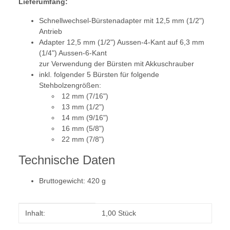
Lieferumfang:
Schnellwechsel-Bürstenadapter mit 12,5 mm (1/2")
Antrieb
Adapter 12,5 mm (1/2") Aussen-4-Kant auf 6,3 mm
(1/4") Aussen-6-Kant
zur Verwendung der Bürsten mit Akkuschrauber
inkl. folgender 5 Bürsten für folgende
Stehbolzengrößen:
12 mm (7/16")
13 mm (1/2")
14 mm (9/16")
16 mm (5/8")
22 mm (7/8")
Technische Daten
Bruttogewicht: 420 g
Produkteigenschaft
Wert
Inhalt:
1,00 Stück