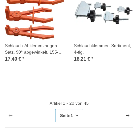
Schlauch-Abklemmzangen-
Schlauchklemmen-Sortiment,
Satz, 90° abgewinkelt, 155-
4-tlg.
220 mm, 3-tlg.
17,49 €
*
18,21 €
*
Artikel 1 - 20 von 45
Seite
1