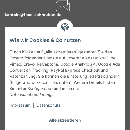
kontakt@theo-schrauben.de
Wie wir Cookies & Co nutzen
Durch Klicken auf „Alle akzeptieren“ gestatten Sie den
Service
Einsatz folgender Dienste auf unserer Website: YouTube,
Vimeo, Brevo, ReCaptcha, Google Analytics 4, Google Ads
Conversion Tracking, PayPal Express Checkout und
Gesetzliche Informationen
Ratenzahlung. Sie können die Einstellung jederzeit ändern
(Fingerabdruck-Icon links unten). Weitere Details finden
Alle technischen Angaben ohne Gewähr. Irrtümer und fehlerhafte
Sie unter
Konfigurieren
und in unserer
Angaben vorbehalten. Wenn Sie Datenblätter oder spezielle
Datenschutzerklärung
.
technische Eigenschaften benötigen, wenden Sie sich bitte an
Impressum
|
Datenschutz
unseren Kundenservice. Abbildungen der Artikel können
beispielhaft sein und vom Produkt abweichen.
Alle akzeptieren
Vertrag widerrufen