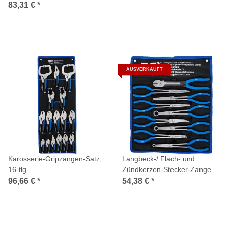
83,31 €
*
AUSVERKAUFT
Karosserie-Gripzangen-Satz,
Langbeck-/ Flach- und
16-tlg.
Zündkerzen-Stecker-Zangen-
Satz, extra lang, 9-tlg.
96,66 €
*
54,38 €
*