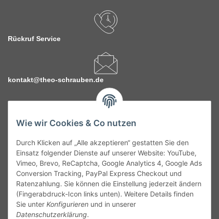
Rückruf Service
kontakt@theo-schrauben.de
Wie wir Cookies & Co nutzen
Durch Klicken auf „Alle akzeptieren“ gestatten Sie den
Service
Einsatz folgender Dienste auf unserer Website: YouTube,
Vimeo, Brevo, ReCaptcha, Google Analytics 4, Google Ads
Conversion Tracking, PayPal Express Checkout und
Gesetzliche Informationen
Ratenzahlung. Sie können die Einstellung jederzeit ändern
(Fingerabdruck-Icon links unten). Weitere Details finden
Alle technischen Angaben ohne Gewähr. Irrtümer und fehlerhafte
Sie unter
Konfigurieren
und in unserer
Angaben vorbehalten. Wenn Sie Datenblätter oder spezielle
Datenschutzerklärung
.