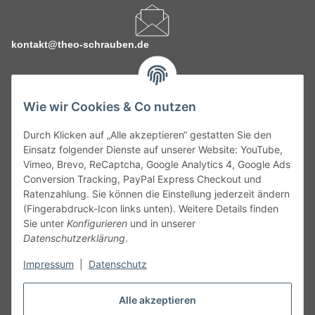
kontakt@theo-schrauben.de
Wie wir Cookies & Co nutzen
Durch Klicken auf „Alle akzeptieren“ gestatten Sie den
Service
Einsatz folgender Dienste auf unserer Website: YouTube,
Vimeo, Brevo, ReCaptcha, Google Analytics 4, Google Ads
Conversion Tracking, PayPal Express Checkout und
Gesetzliche Informationen
Ratenzahlung. Sie können die Einstellung jederzeit ändern
(Fingerabdruck-Icon links unten). Weitere Details finden
Alle technischen Angaben ohne Gewähr. Irrtümer und fehlerhafte
Sie unter
Konfigurieren
und in unserer
Angaben vorbehalten. Wenn Sie Datenblätter oder spezielle
Datenschutzerklärung
.
technische Eigenschaften benötigen, wenden Sie sich bitte an
Impressum
|
Datenschutz
unseren Kundenservice. Abbildungen der Artikel können
beispielhaft sein und vom Produkt abweichen.
Alle akzeptieren