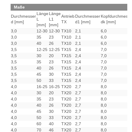
Maße
Länge
Länge
Durchmesser
Antrieb
Durchmesser
Kopfdurchmesse
L
L1
d [mm]
TX
d1 [mm]
dk [mm]
[mm]
[mm]
3,0
12-30
12-30
TX10
2,1
6,0
3,0
35
23
TX10
2,1
6,0
3,0
40
26
TX10
2,1
6,0
3,5
12-25
12-25
TX15
2,4
7,0
3,5
30
20
TX15
2,4
7,0
3,5
35
23
TX15
2,4
7,0
3,5
40
26
TX15
2,4
7,0
3,5
45
30
TX15
2,4
7,0
3,5
50
33
TX15
2,4
7,0
4,0
16-25
16-25
TX20
2,7
8,0
4,0
30
20
TX20
2,7
8,0
4,0
35
23
TX20
2,7
8,0
4,0
40
26
TX20
2,7
8,0
4,0
45
30
TX20
2,7
8,0
4,0
50
33
TX20
2,7
8,0
4,0
60
40
TX20
2,7
8,0
4,0
70
46
TX20
2,7
8,0