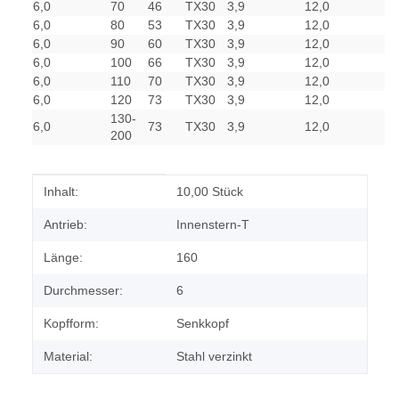
6,0
70
46
TX30
3,9
12,0
6,0
80
53
TX30
3,9
12,0
6,0
90
60
TX30
3,9
12,0
6,0
100
66
TX30
3,9
12,0
6,0
110
70
TX30
3,9
12,0
6,0
120
73
TX30
3,9
12,0
130-
6,0
73
TX30
3,9
12,0
200
Produkteigenschaft
Wert
Inhalt:
10,00 Stück
Antrieb:
Innenstern-T
Länge:
160
Durchmesser:
6
Kopfform:
Senkkopf
Material:
Stahl verzinkt