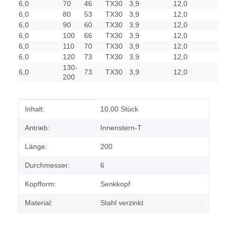
6,0
70
46
TX30
3,9
12,0
6,0
80
53
TX30
3,9
12,0
6,0
90
60
TX30
3,9
12,0
6,0
100
66
TX30
3,9
12,0
6,0
110
70
TX30
3,9
12,0
6,0
120
73
TX30
3,9
12,0
130-
6,0
73
TX30
3,9
12,0
200
Produkteigenschaft
Wert
Inhalt:
10,00 Stück
Antrieb:
Innenstern-T
Länge:
200
Durchmesser:
6
Kopfform:
Senkkopf
Material:
Stahl verzinkt