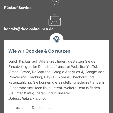
Rückruf Service
kontakt@theo-schrauben.de
Wie wir Cookies & Co nutzen
Durch Klicken auf „Alle akzeptieren“ gestatten Sie den
Service
Einsatz folgender Dienste auf unserer Website: YouTube,
Vimeo, Brevo, ReCaptcha, Google Analytics 4, Google Ads
Conversion Tracking, PayPal Express Checkout und
Gesetzliche Informationen
Ratenzahlung. Sie können die Einstellung jederzeit ändern
(Fingerabdruck-Icon links unten). Weitere Details finden
Alle technischen Angaben ohne Gewähr. Irrtümer und fehlerhafte
Sie unter
Konfigurieren
und in unserer
Angaben vorbehalten. Wenn Sie Datenblätter oder spezielle
Datenschutzerklärung
.
technische Eigenschaften benötigen, wenden Sie sich bitte an
Impressum
|
Datenschutz
unseren Kundenservice. Abbildungen der Artikel können
beispielhaft sein und vom Produkt abweichen.