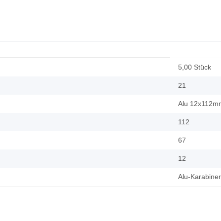
5,00 Stück
21
Alu 12x112m
112
67
12
Alu-Karabine