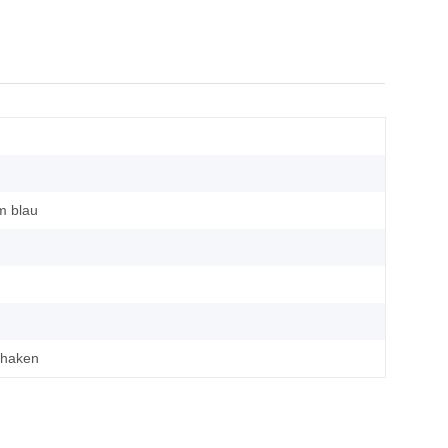
m blau
rhaken