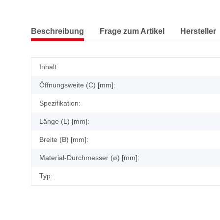
Beschreibung
Frage zum Artikel
Hersteller
Produkteigenschaft
Wert
Inhalt:
Öffnungsweite (C) [mm]:
Spezifikation:
Länge (L) [mm]:
Breite (B) [mm]:
Material-Durchmesser (ø) [mm]:
Typ: