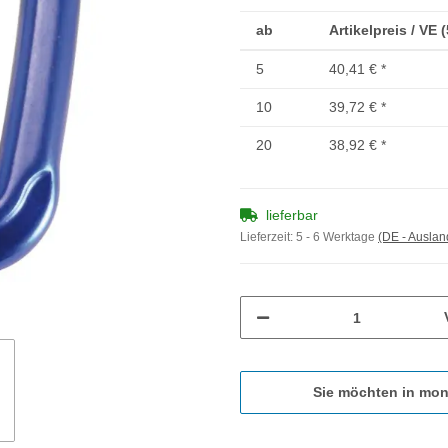
ab
Artikelpreis / VE 
5
40,41 €
*
10
39,72 €
*
20
38,92 €
*
lieferbar
Lieferzeit:
5 - 6 Werktage
(DE - Ausla
Sie möchten in mon