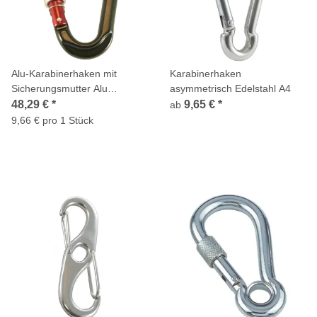
Alu-Karabinerhaken mit
Karabinerhaken
Sicherungsmutter Alu
asymmetrisch Edelstahl A4
12x117mm 5 Stück
48,29 €
*
9,65 €
*
ab
9,66 € pro 1 Stück