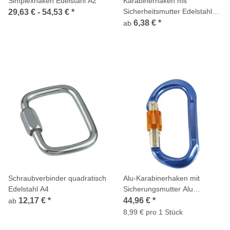
Simplexhaken Edelstahl A2
Karabinerhaken mit
Sicherheitsmutter Edelstahl
29,63 € -
54,53 €
*
A4
6,38 €
*
ab
Schraubverbinder quadratisch
Alu-Karabinerhaken mit
Edelstahl A4
Sicherungsmutter Alu
12x113mm 5 Stück
12,17 €
*
44,96 €
*
ab
8,99 € pro 1 Stück