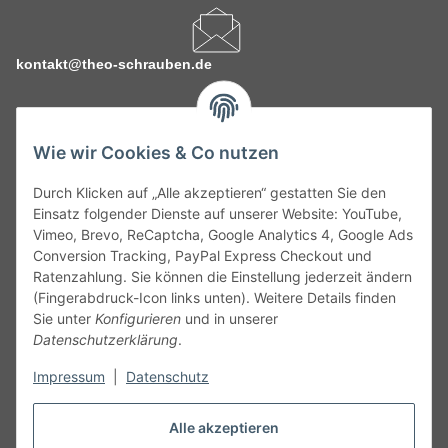
kontakt@theo-schrauben.de
Wie wir Cookies & Co nutzen
Durch Klicken auf „Alle akzeptieren“ gestatten Sie den
Service
Einsatz folgender Dienste auf unserer Website: YouTube,
Vimeo, Brevo, ReCaptcha, Google Analytics 4, Google Ads
Conversion Tracking, PayPal Express Checkout und
Gesetzliche Informationen
Ratenzahlung. Sie können die Einstellung jederzeit ändern
(Fingerabdruck-Icon links unten). Weitere Details finden
Alle technischen Angaben ohne Gewähr. Irrtümer und fehlerhafte
Sie unter
Konfigurieren
und in unserer
Angaben vorbehalten. Wenn Sie Datenblätter oder spezielle
Datenschutzerklärung
.
technische Eigenschaften benötigen, wenden Sie sich bitte an
Impressum
|
Datenschutz
unseren Kundenservice. Abbildungen der Artikel können
beispielhaft sein und vom Produkt abweichen.
Alle akzeptieren