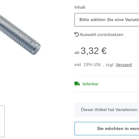
Inhalt
Bitte wählen Sie eine Variati
Auswahl zurücksetzen
3,32 €
ab
inkl. 19% USt. , zzgl.
Versand
lieferbar
x
Dieser Artikel hat Variationen
Sie möchten in mon