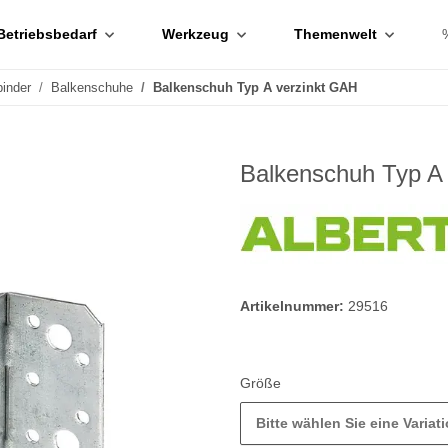
Betriebsbedarf
Werkzeug
Themenwelt
binder
Balkenschuhe
Balkenschuh Typ A verzinkt GAH
Balkenschuh Typ A
Artikelnummer:
29516
Größe
Bitte wählen Sie eine Variati