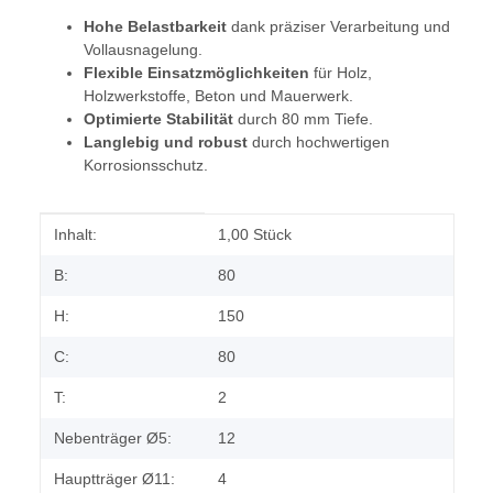
Hohe Belastbarkeit
dank präziser Verarbeitung und
Vollausnagelung.
Flexible Einsatzmöglichkeiten
für Holz,
Holzwerkstoffe, Beton und Mauerwerk.
Optimierte Stabilität
durch 80 mm Tiefe.
Langlebig und robust
durch hochwertigen
Korrosionsschutz.
Produkteigenschaft
Wert
Inhalt:
1,00 Stück
B:
80
H:
150
C:
80
T:
2
Nebenträger Ø5:
12
Hauptträger Ø11:
4