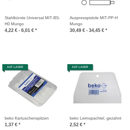
Stahlbürste Universal MIT-BS-
Auspresspistole MIT-PP-H
H0 Mungo
Mungo
4,22 € -
6,01 €
*
30,49 € -
34,45 €
*
AUF LAGER
AUF LAGER
beko Kartuschenspitzen
beko Leimspachtel, gezahnt
1,37 €
*
2,52 €
*