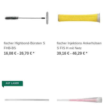
fischer Highbond-Bürsten S
fischer Injektions Ankerhülsen
FHB-BS
S FIS H mit Netz
16,08 € -
26,70 €
*
39,16 € -
46,29 €
*
AUF LAGER