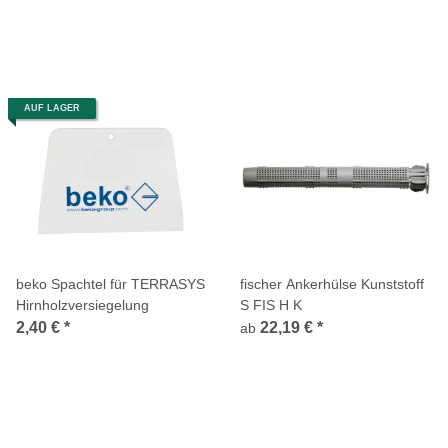
AUF LAGER
beko Spachtel für TERRASYS
fischer Ankerhülse Kunststoff
Hirnholzversiegelung
S FIS H K
2,40 €
*
22,19 €
*
ab