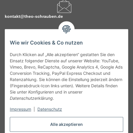
kontakt@theo-schrauben.de
Wie wir Cookies & Co nutzen
Durch Klicken auf „Alle akzeptieren“ gestatten Sie den
Service
Einsatz folgender Dienste auf unserer Website: YouTube,
Vimeo, Brevo, ReCaptcha, Google Analytics 4, Google Ads
Conversion Tracking, PayPal Express Checkout und
Gesetzliche Informationen
Ratenzahlung. Sie können die Einstellung jederzeit ändern
(Fingerabdruck-Icon links unten). Weitere Details finden
Alle technischen Angaben ohne Gewähr. Irrtümer und fehlerhafte
Sie unter
Konfigurieren
und in unserer
Angaben vorbehalten. Wenn Sie Datenblätter oder spezielle
Datenschutzerklärung
.
technische Eigenschaften benötigen, wenden Sie sich bitte an
Impressum
|
Datenschutz
unseren Kundenservice. Abbildungen der Artikel können
beispielhaft sein und vom Produkt abweichen.
Alle akzeptieren
Vertrag widerrufen