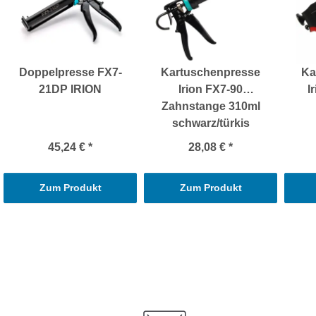
Doppelpresse FX7-
Kartuschenpresse
Ka
21DP IRION
Irion FX7-90
I
Zahnstange 310ml
schwarz/türkis
45,24 €
*
28,08 €
*
Zum Produkt
Zum Produkt