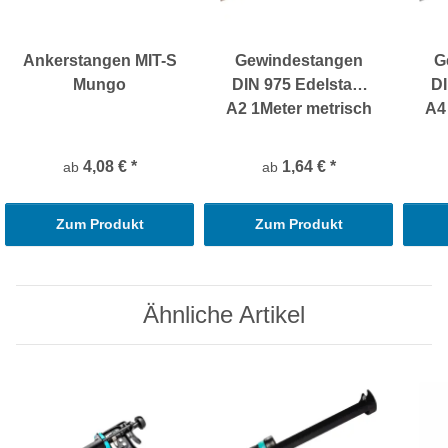
Ankerstangen MIT-S
Gewindestangen
G
Mungo
DIN 975 Edelstahl
DI
A2 1Meter metrisch
A4
4,08 €
*
1,64 €
*
ab
ab
Zum Produkt
Zum Produkt
Ähnliche Artikel