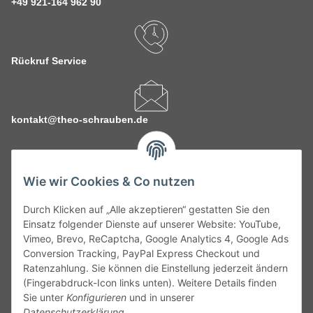
+49 921-164 962 90
Rückruf Service
kontakt@theo-schrauben.de
Wie wir Cookies & Co nutzen
Durch Klicken auf „Alle akzeptieren“ gestatten Sie den
Service
Einsatz folgender Dienste auf unserer Website: YouTube,
Vimeo, Brevo, ReCaptcha, Google Analytics 4, Google Ads
Conversion Tracking, PayPal Express Checkout und
Gesetzliche Informationen
Ratenzahlung. Sie können die Einstellung jederzeit ändern
(Fingerabdruck-Icon links unten). Weitere Details finden
Alle technischen Angaben ohne Gewähr. Irrtümer und fehlerhafte
Sie unter
Konfigurieren
und in unserer
Angaben vorbehalten. Wenn Sie Datenblätter oder spezielle
Datenschutzerklärung
.