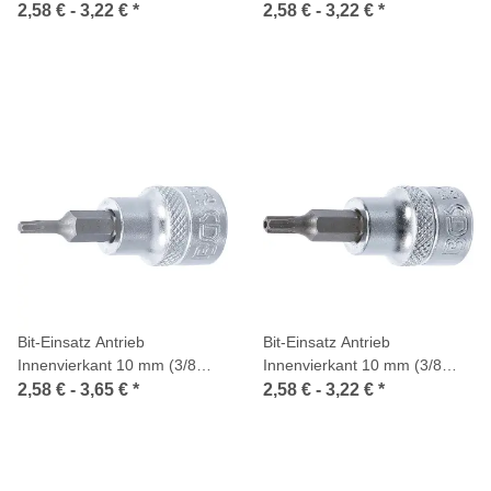
Zoll) Kreuzschlitz PH
Zoll) Kreuzschlitz PZ
2,58 € -
3,22 €
*
2,58 € -
3,22 €
*
Bit-Einsatz Antrieb
Bit-Einsatz Antrieb
Innenvierkant 10 mm (3/8
Innenvierkant 10 mm (3/8
Zoll) T-Profil (für Torx)
Zoll) T-Profil (für Torx) mit
2,58 € -
3,65 €
*
2,58 € -
3,22 €
*
Bohrung