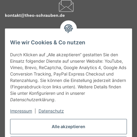
kontakt@theo-schrauben.de
Wie wir Cookies & Co nutzen
Durch Klicken auf „Alle akzeptieren“ gestatten Sie den
Service
Einsatz folgender Dienste auf unserer Website: YouTube,
Vimeo, Brevo, ReCaptcha, Google Analytics 4, Google Ads
Conversion Tracking, PayPal Express Checkout und
Gesetzliche Informationen
Ratenzahlung. Sie können die Einstellung jederzeit ändern
(Fingerabdruck-Icon links unten). Weitere Details finden
Alle technischen Angaben ohne Gewähr. Irrtümer und fehlerhafte
Sie unter
Konfigurieren
und in unserer
Angaben vorbehalten. Wenn Sie Datenblätter oder spezielle
Datenschutzerklärung
.
technische Eigenschaften benötigen, wenden Sie sich bitte an
Impressum
|
Datenschutz
unseren Kundenservice. Abbildungen der Artikel können
beispielhaft sein und vom Produkt abweichen.
Alle akzeptieren
Vertrag widerrufen