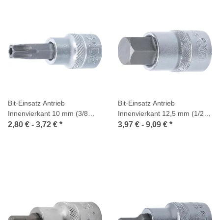
Bit-Einsatz Antrieb
Bit-Einsatz Antrieb
Innenvierkant 10 mm (3/8
Innenvierkant 12,5 mm (1/2
Zoll) T-Profil (für Torx) mit
Zoll) Innensechskant
2,80 € -
3,72 €
*
3,97 € -
9,09 €
*
Bohrung