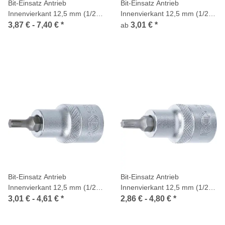
Bit-Einsatz Antrieb
Bit-Einsatz Antrieb
Innenvierkant 12,5 mm (1/2
Innenvierkant 12,5 mm (1/2
Zoll) Innensechskant
Zoll) Innenvielzahn (für XZN)
3,87 € -
7,40 €
*
3,01 €
*
ab
Bit-Einsatz Antrieb
Bit-Einsatz Antrieb
Innenvierkant 12,5 mm (1/2
Innenvierkant 12,5 mm (1/2
Zoll) Keil-Profil (für RIBE)
Zoll) T-Profil (für Torx)
3,01 € -
4,61 €
*
2,86 € -
4,80 €
*