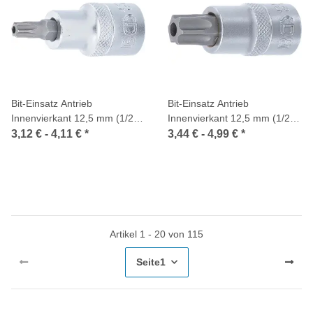
Bit-Einsatz Antrieb
Bit-Einsatz Antrieb
Innenvierkant 12,5 mm (1/2
Innenvierkant 12,5 mm (1/2
Zoll) T-Profil (für Torx) mit
Zoll) T-Profil (für Torx) mit
3,12 € -
4,11 €
*
3,44 € -
4,99 €
*
Bohrung
Bohrung
Artikel 1 - 20 von 115
Seite
1