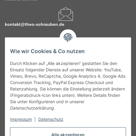
kontakt@theo-schrauben.de
Wie wir Cookies & Co nutzen
Durch Klicken auf „Alle akzeptieren“ gestatten Sie den
Service
Einsatz folgender Dienste auf unserer Website: YouTube,
Vimeo, Brevo, ReCaptcha, Google Analytics 4, Google Ads
Conversion Tracking, PayPal Express Checkout und
Gesetzliche Informationen
Ratenzahlung. Sie können die Einstellung jederzeit ändern
(Fingerabdruck-Icon links unten). Weitere Details finden
Alle technischen Angaben ohne Gewähr. Irrtümer und fehlerhafte
Sie unter
Konfigurieren
und in unserer
Angaben vorbehalten. Wenn Sie Datenblätter oder spezielle
Datenschutzerklärung
.
technische Eigenschaften benötigen, wenden Sie sich bitte an
Impressum
|
Datenschutz
unseren Kundenservice. Abbildungen der Artikel können
beispielhaft sein und vom Produkt abweichen.
Alle akzeptieren