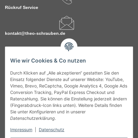
Rückruf Service
kontakt@theo-schrauben.de
Wie wir Cookies & Co nutzen
Durch Klicken auf „Alle akzeptieren“ gestatten Sie den
Service
Einsatz folgender Dienste auf unserer Website: YouTube,
Vimeo, Brevo, ReCaptcha, Google Analytics 4, Google Ads
Conversion Tracking, PayPal Express Checkout und
Gesetzliche Informationen
Ratenzahlung. Sie können die Einstellung jederzeit ändern
(Fingerabdruck-Icon links unten). Weitere Details finden
Alle technischen Angaben ohne Gewähr. Irrtümer und fehlerhafte
Sie unter
Konfigurieren
und in unserer
Angaben vorbehalten. Wenn Sie Datenblätter oder spezielle
Datenschutzerklärung
.
technische Eigenschaften benötigen, wenden Sie sich bitte an
Impressum
|
Datenschutz
unseren Kundenservice. Abbildungen der Artikel können
beispielhaft sein und vom Produkt abweichen.