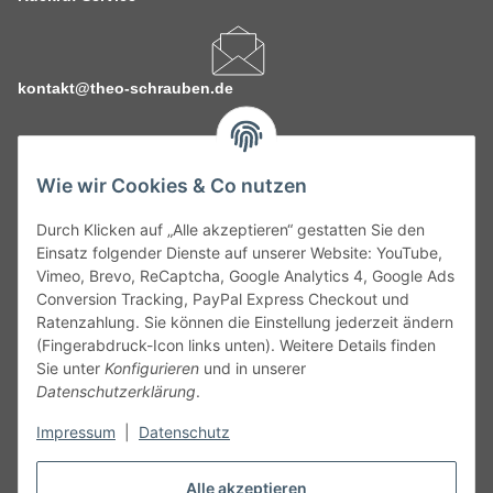
kontakt@theo-schrauben.de
Wie wir Cookies & Co nutzen
Durch Klicken auf „Alle akzeptieren“ gestatten Sie den
Service
Einsatz folgender Dienste auf unserer Website: YouTube,
Vimeo, Brevo, ReCaptcha, Google Analytics 4, Google Ads
Conversion Tracking, PayPal Express Checkout und
Gesetzliche Informationen
Ratenzahlung. Sie können die Einstellung jederzeit ändern
(Fingerabdruck-Icon links unten). Weitere Details finden
Alle technischen Angaben ohne Gewähr. Irrtümer und fehlerhafte
Sie unter
Konfigurieren
und in unserer
Angaben vorbehalten. Wenn Sie Datenblätter oder spezielle
Datenschutzerklärung
.
technische Eigenschaften benötigen, wenden Sie sich bitte an
Impressum
|
Datenschutz
unseren Kundenservice. Abbildungen der Artikel können
beispielhaft sein und vom Produkt abweichen.
Alle akzeptieren