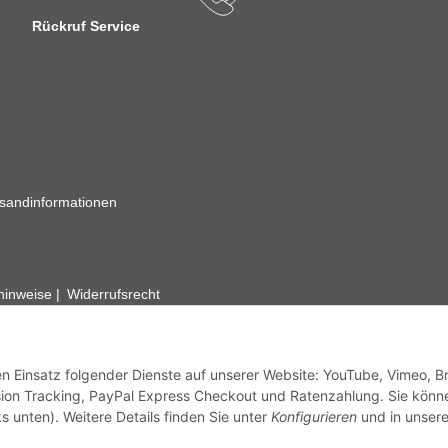
Rückruf Service
sandinformationen
zhinweise
Widerrufsrecht
rhafte Angaben vorbehalten. Wenn Sie Datenblätter oder spezielle tec
ervice. Abbildungen der Artikel können beispielhaft sein und vom Pr
den Einsatz folgender Dienste auf unserer Website: YouTube, Vimeo, B
ion Tracking, PayPal Express Checkout und Ratenzahlung. Sie könn
s unten). Weitere Details finden Sie unter
Konfigurieren
und in unsere