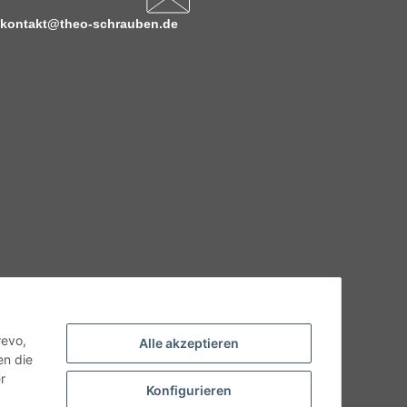
kontakt@theo-schrauben.de
hnische Eigenschaften benötigen, wenden Sie sich bitte an
odukt abweichen.
revo,
Alle akzeptieren
en die
r
Konfigurieren