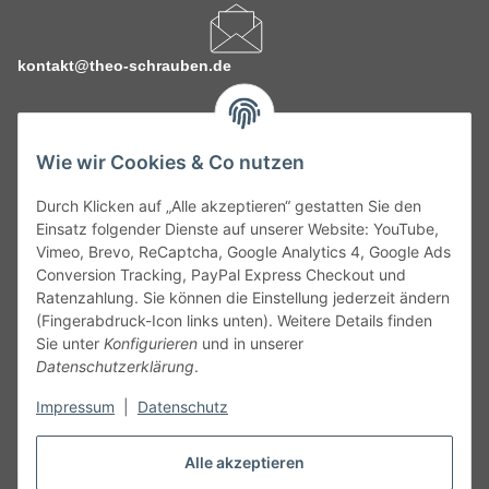
kontakt@theo-schrauben.de
Wie wir Cookies & Co nutzen
Durch Klicken auf „Alle akzeptieren“ gestatten Sie den
Service
Einsatz folgender Dienste auf unserer Website: YouTube,
Vimeo, Brevo, ReCaptcha, Google Analytics 4, Google Ads
Conversion Tracking, PayPal Express Checkout und
Gesetzliche Informationen
Ratenzahlung. Sie können die Einstellung jederzeit ändern
(Fingerabdruck-Icon links unten). Weitere Details finden
Alle technischen Angaben ohne Gewähr. Irrtümer und fehlerhafte
Sie unter
Konfigurieren
und in unserer
Angaben vorbehalten. Wenn Sie Datenblätter oder spezielle
Datenschutzerklärung
.
technische Eigenschaften benötigen, wenden Sie sich bitte an
Impressum
|
Datenschutz
unseren Kundenservice. Abbildungen der Artikel können
beispielhaft sein und vom Produkt abweichen.
Alle akzeptieren