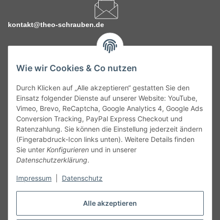
kontakt@theo-schrauben.de
Wie wir Cookies & Co nutzen
Durch Klicken auf „Alle akzeptieren“ gestatten Sie den
Service
Einsatz folgender Dienste auf unserer Website: YouTube,
Vimeo, Brevo, ReCaptcha, Google Analytics 4, Google Ads
Conversion Tracking, PayPal Express Checkout und
Gesetzliche Informationen
Ratenzahlung. Sie können die Einstellung jederzeit ändern
(Fingerabdruck-Icon links unten). Weitere Details finden
Alle technischen Angaben ohne Gewähr. Irrtümer und fehlerhafte
Sie unter
Konfigurieren
und in unserer
Angaben vorbehalten. Wenn Sie Datenblätter oder spezielle
Datenschutzerklärung
.
technische Eigenschaften benötigen, wenden Sie sich bitte an
Impressum
|
Datenschutz
unseren Kundenservice. Abbildungen der Artikel können
beispielhaft sein und vom Produkt abweichen.
Alle akzeptieren
Vertrag widerrufen