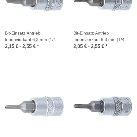
Bit-Einsatz Antrieb
Bit-Einsatz Antrieb
Innenvierkant 6,3 mm (1/4
Innenvierkant 6,3 mm (1/4
Zoll) Schlitz
Zoll) T-Profil (für Torx)
2,15 € -
2,55 €
*
2,05 € -
2,55 €
*