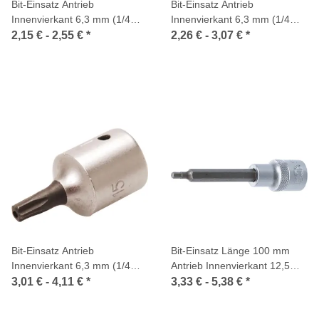
Bit-Einsatz Antrieb
Bit-Einsatz Antrieb
Innenvierkant 6,3 mm (1/4
Innenvierkant 6,3 mm (1/4
Zoll) T-Profil (für Torx) mit
Zoll) TS-Profil (für Torx Plus)
2,15 € -
2,55 €
*
2,26 € -
3,07 €
*
Bohrung
mit Bohrung
Bit-Einsatz Antrieb
Bit-Einsatz Länge 100 mm
Innenvierkant 6,3 mm (1/4
Antrieb Innenvierkant 12,5
Zoll) TS-Profil (für Torx Plus)
mm (1/2 Zoll) Innensechskant
3,01 € -
4,11 €
*
3,33 € -
5,38 €
*
mit Bohrung