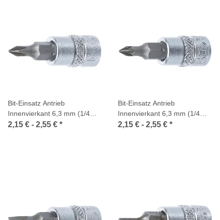
Bit-Einsatz Antrieb
Bit-Einsatz Antrieb
Innenvierkant 6,3 mm (1/4
Innenvierkant 6,3 mm (1/4
Zoll) Kreuzschlitz PH
Zoll) Kreuzschlitz PZ
2,15 € -
2,55 €
*
2,15 € -
2,55 €
*