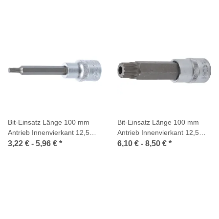
Bit-Einsatz Länge 100 mm
Bit-Einsatz Länge 100 mm
Antrieb Innenvierkant 12,5
Antrieb Innenvierkant 12,5
mm (1/2 Zoll) Innenvielzahn
mm (1/2 Zoll) Innenvielzahn
3,22 € -
5,96 €
*
6,10 € -
8,50 €
*
(für XZN)
(für XZN) mit Bohrung