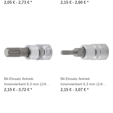
Zoll) Innensechskant
Zoll) Innensechskant mit
2,05 € -
2,73 €
*
2,15 € -
2,90 €
*
Bohrung
Bit-Einsatz Antrieb
Bit-Einsatz Antrieb
Innenvierkant 6,3 mm (1/4
Innenvierkant 6,3 mm (1/4
Zoll) Innenvielzahn (für XZN)
Zoll) Innenvielzahn (für XZN)
2,15 € -
3,72 €
*
2,15 € -
3,07 €
*