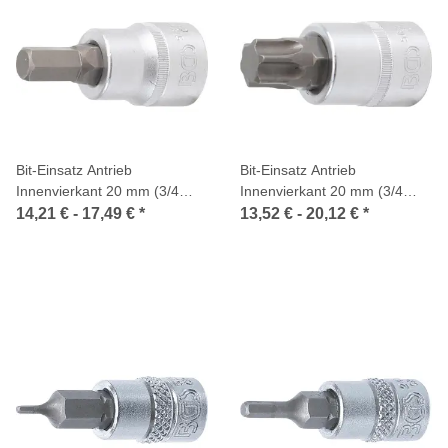
Bit-Einsatz Antrieb
Bit-Einsatz Antrieb
Innenvierkant 20 mm (3/4
Innenvierkant 20 mm (3/4
Zoll) Innensechskant
Zoll) T-Profil (für Torx)
14,21 € -
17,49 €
*
13,52 € -
20,12 €
*