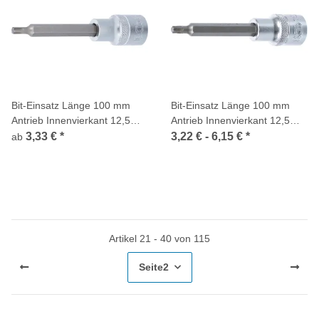
Bit-Einsatz Länge 100 mm
Bit-Einsatz Länge 100 mm
Antrieb Innenvierkant 12,5
Antrieb Innenvierkant 12,5
mm (1/2 Zoll) Keil-Profil (für
mm (1/2 Zoll) T-Profil (für
3,33 €
*
3,22 € -
6,15 €
*
ab
RIBE)
Torx)
Artikel 21 - 40 von 115
Seite
2