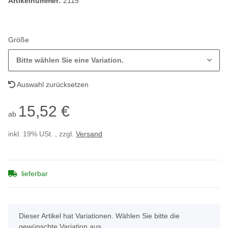
Artikelnummer:
2115
Größe
Bitte wählen Sie eine Variation.
Auswahl zurücksetzen
15,52 €
ab
inkl. 19% USt. , zzgl.
Versand
lieferbar
x
Dieser Artikel hat Variationen. Wählen Sie bitte die
gewünschte Variation aus.