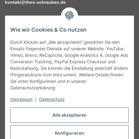
kontakt@theo-schrauben.de
Wie wir Cookies & Co nutzen
Durch Klicken auf „Alle akzeptieren“ gestatten Sie den
Service
Einsatz folgender Dienste auf unserer Website: YouTube,
Vimeo, Brevo, ReCaptcha, Google Analytics 4, Google Ads
Conversion Tracking, PayPal Express Checkout und
Gesetzliche Informationen
Ratenzahlung. Sie können die Einstellung jederzeit ändern
(Fingerabdruck-Icon links unten). Weitere Details finden
Alle technischen Angaben ohne Gewähr. Irrtümer und fehlerhafte
Sie unter
Konfigurieren
und in unserer
Angaben vorbehalten. Wenn Sie Datenblätter oder spezielle
Datenschutzerklärung
.
technische Eigenschaften benötigen, wenden Sie sich bitte an
Impressum
|
Datenschutz
unseren Kundenservice. Abbildungen der Artikel können
beispielhaft sein und vom Produkt abweichen.
Alle akzeptieren
Vertrag widerrufen
Konfigurieren
* Alle Preise inkl. gesetzlicher USt., zzgl.
Versand