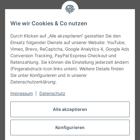
Wie wir Cookies & Co nutzen
Durch Klicken auf „Alle akzeptieren“ gestatten Sie den
Service
Einsatz folgender Dienste auf unserer Website: YouTube,
Vimeo, Brevo, ReCaptcha, Google Analytics 4, Google Ads
Conversion Tracking, PayPal Express Checkout und
Gesetzliche Informationen
Ratenzahlung. Sie können die Einstellung jederzeit ändern
(Fingerabdruck-Icon links unten). Weitere Details finden
Alle technischen Angaben ohne Gewähr. Irrtümer und fehlerhafte
Sie unter
Konfigurieren
und in unserer
Angaben vorbehalten. Wenn Sie Datenblätter oder spezielle
Datenschutzerklärung
.
technische Eigenschaften benötigen, wenden Sie sich bitte an
Impressum
|
Datenschutz
unseren Kundenservice. Abbildungen der Artikel können
beispielhaft sein und vom Produkt abweichen.
Alle akzeptieren
Vertrag widerrufen
Konfigurieren
* Alle Preise inkl. gesetzlicher USt., zzgl.
Versand