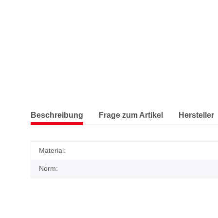
Beschreibung
Frage zum Artikel
Hersteller
Produkteigenschaft
Wert
Material:
Norm: