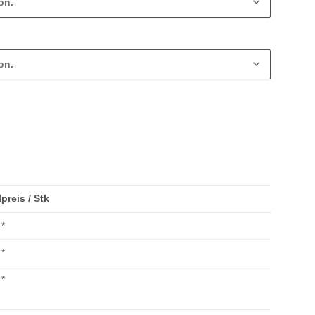
on.
on.
lpreis / Stk
*
*
*