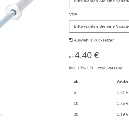
Bitte wählen Sie eine Variati
VPE
Bitte wählen Sie eine Variati
Auswahl zurücksetzen
4,40 €
ab
inkl. 19% USt. , zzgl.
Versand
ab
Artike
5
1,31 €
10
1,25 €
20
1,19 €