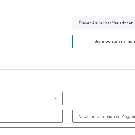
x
Dieser Artikel hat Variationen
Sie möchten in mon
Nachname
- optionale Angab