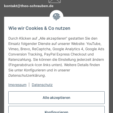
kontakt@theo-schrauben.de
Wie wir Cookies & Co nutzen
Durch Klicken auf „Alle akzeptieren“ gestatten Sie den
Service
Einsatz folgender Dienste auf unserer Website: YouTube,
Vimeo, Brevo, ReCaptcha, Google Analytics 4, Google Ads
Conversion Tracking, PayPal Express Checkout und
Gesetzliche Informationen
Ratenzahlung. Sie können die Einstellung jederzeit ändern
(Fingerabdruck-Icon links unten). Weitere Details finden
Alle technischen Angaben ohne Gewähr. Irrtümer und fehlerhafte
Sie unter
Konfigurieren
und in unserer
Angaben vorbehalten. Wenn Sie Datenblätter oder spezielle
Datenschutzerklärung
.
technische Eigenschaften benötigen, wenden Sie sich bitte an
Impressum
|
Datenschutz
unseren Kundenservice. Abbildungen der Artikel können
beispielhaft sein und vom Produkt abweichen.
Alle akzeptieren
Vertrag widerrufen
Konfigurieren