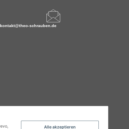
kontakt@theo-schrauben.de
hnische Eigenschaften benötigen, wenden Sie sich bitte an
odukt abweichen.
revo,
Alle akzeptieren