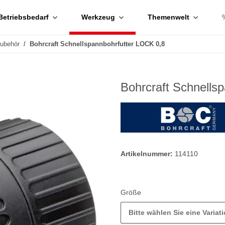
Betriebsbedarf
Werkzeug
Themenwelt
Zubehör
Bohrcraft Schnellspannbohrfutter LOCK 0,8
Bohrcraft Schnells
Artikelnummer:
114110
Größe
Bitte wählen Sie eine Variati