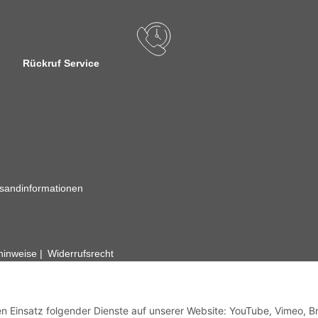
Rückruf Service
sandinformationen
zhinweise
Widerrufsrecht
rhafte Angaben vorbehalten. Wenn Sie Datenblätter oder spezielle tec
ervice. Abbildungen der Artikel können beispielhaft sein und vom Pr
den Einsatz folgender Dienste auf unserer Website: YouTube, Vimeo, B