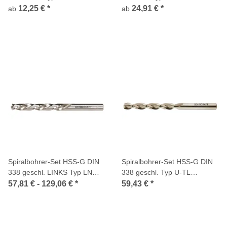
12,25 €
*
24,91 €
*
ab
ab
Spiralbohrer-Set HSS-G DIN
Spiralbohrer-Set HSS-G DIN
338 geschl. LINKS Typ LN
338 geschl. Typ U-TL
Bohrcraft Profi-Plus
Bohrcraft Profi-Plus
57,81 € -
129,06 €
*
59,43 €
*