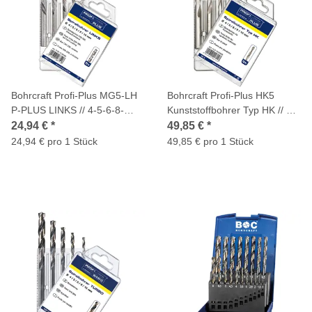
Bohrcraft Profi-Plus MG5-LH
Bohrcraft Profi-Plus HK5
P-PLUS LINKS // 4-5-6-8-
Kunststoffbohrer Typ HK // 4-
10/5-tlg.
5-6-8-10/5-tlg.
24,94 €
*
49,85 €
*
24,94 € pro 1 Stück
49,85 € pro 1 Stück