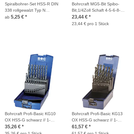
Spiralbohrer-Set HSS-R DIN
Bohrcraft MG5-Bit Spibo-
338 rollgewalzt Typ N
Bit,1/4Zoll Schaft 4-5-6-8-
Bohrcraft
10/5-tlg.
5,25 €
*
23,44 €
*
ab
23,44 € pro 1 Stück
Bohrcraft Profi-Basic KG10
Bohrcraft Profi-Basic KG13
OX HSS-G schwarz // 1-
OX HSS-G schwarz // 1-
10x0,5 / 19-tlg.
13x0,5/ 25-tlg.
35,26 €
*
61,57 €
*
35,26 € pro 1 Stück
61,57 € pro 1 Stück