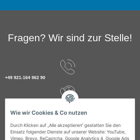
Fragen? Wir sind zur Stelle!
+49 921-164 962 90
Rückruf Service
Wie wir Cookies & Co nutzen
Durch Klicken auf „Alle akzeptieren“ gestatten Sie den
kontakt@theo-schrauben.de
Einsatz folgender Dienste auf unserer Website: YouTube,
Vimeo, Brevo, ReCaptcha, Google Analytics 4, Google Ads