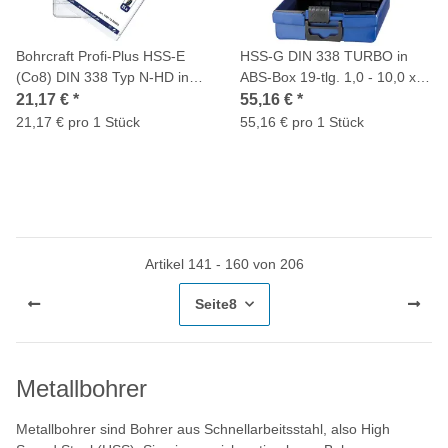
Bohrcraft Profi-Plus HSS-E
HSS-G DIN 338 TURBO in
(Co8) DIN 338 Typ N-HD in
ABS-Box 19-tlg. 1,0 - 10,0 x
ABS Box 19-tlg. 1,0-10,0x0,5
0,5 mm stg. KG10-TCR
21,17 €
*
55,16 €
*
mm stg. / KE 10 Co8
21,17 € pro 1 Stück
55,16 € pro 1 Stück
Artikel 141 - 160 von 206
Seite
8
Metallbohrer
Metallbohrer sind Bohrer aus Schnellarbeitsstahl, also High