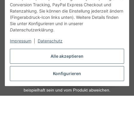
Conversion Tracking, PayPal Express Checkout und
Ratenzahlung. Sie können die Einstellung jederzeit ändern
(Fingerabdruck-Icon links unten). Weitere Details finden
Sie unter
Konfigurieren
und in unserer
Datenschutzerklärung
.
Service
Impressum
|
Datenschutz
Gesetzliche Informationen
Alle akzeptieren
Alle technischen Angaben ohne Gewähr. Irrtümer und fehlerhafte
Angaben vorbehalten. Wenn Sie Datenblätter oder spezielle
Konfigurieren
technische Eigenschaften benötigen, wenden Sie sich bitte an
unseren Kundenservice. Abbildungen der Artikel können
beispielhaft sein und vom Produkt abweichen.
Vertrag widerrufen
* Alle Preise inkl. gesetzlicher USt., zzgl.
Versand