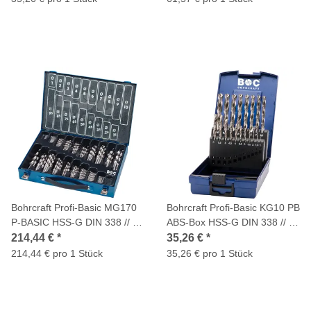
Bohrcraft Profi-Basic MG170
Bohrcraft Profi-Basic KG10 PB
P-BASIC HSS-G DIN 338 // 1-
ABS-Box HSS-G DIN 338 // 1-
10x0,5 / 170-tlg.
10x0,5 /19-tlg.
214,44 €
*
35,26 €
*
214,44 € pro 1 Stück
35,26 € pro 1 Stück