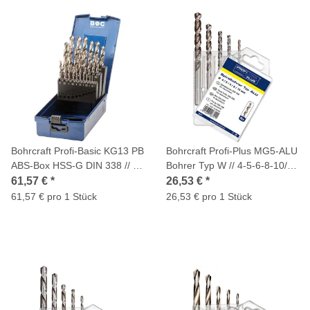
Bohrcraft Profi-Basic KG13 PB
Bohrcraft Profi-Plus MG5-ALU
ABS-Box HSS-G DIN 338 // 1-
Bohrer Typ W // 4-5-6-8-10/5-
13x0,5 /25-tlg.
tlg.
61,57 €
*
26,53 €
*
61,57 € pro 1 Stück
26,53 € pro 1 Stück