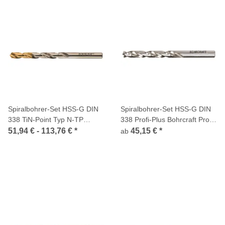
Spiralbohrer-Set HSS-G DIN
Spiralbohrer-Set HSS-G DIN
338 TiN-Point Typ N-TP
338 Profi-Plus Bohrcraft Profi-
Bohrcraft Profi-Plus
Plus
51,94 € -
113,76 €
*
45,15 €
*
ab