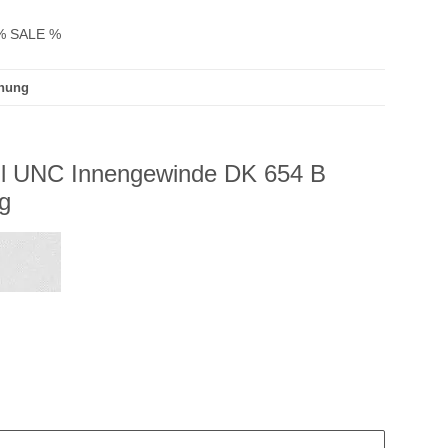
% SALE %
hnung
oll UNC Innengewinde DK 654 B
g