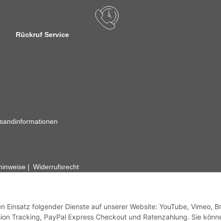
Rückruf Service
sandinformationen
zhinweise
Widerrufsrecht
rhafte Angaben vorbehalten. Wenn Sie Datenblätter oder spezielle tec
ervice. Abbildungen der Artikel können beispielhaft sein und vom Pr
den Einsatz folgender Dienste auf unserer Website: YouTube, Vimeo, B
ion Tracking, PayPal Express Checkout und Ratenzahlung. Sie könn