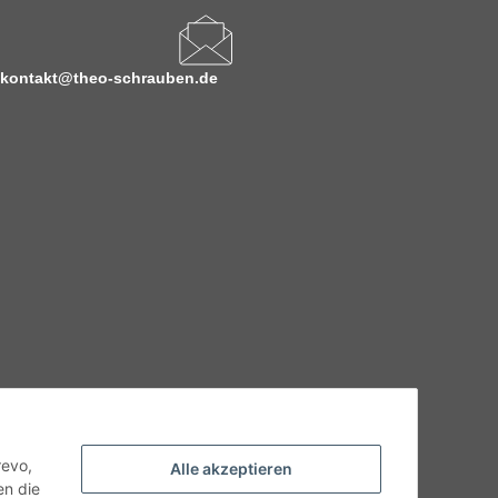
kontakt@theo-schrauben.de
hnische Eigenschaften benötigen, wenden Sie sich bitte an
odukt abweichen.
revo,
Alle akzeptieren
en die