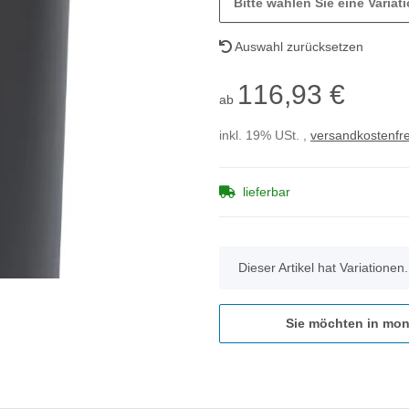
Bitte wählen Sie eine Variati
Auswahl zurücksetzen
116,93 €
ab
inkl. 19% USt. ,
versandkostenfre
lieferbar
x
Dieser Artikel hat Variationen
Sie möchten in mon