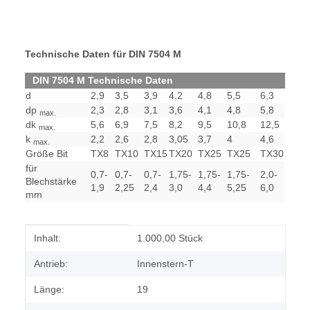
Technische Daten für DIN 7504 M
DIN 7504 M Technische Daten
d
2,9
3,5
3,9
4,2
4,8
5,5
6,3
dp
2,3
2,8
3,1
3,6
4,1
4,8
5,8
max.
dk
5,6
6,9
7,5
8,2
9,5
10,8
12,5
max.
k
2,2
2,6
2,8
3,05
3,7
4
4,6
max.
Größe Bit
TX8
TX10
TX15
TX20
TX25
TX25
TX30
für
0,7-
0,7-
0,7-
1,75-
1,75-
1,75-
2,0-
Blechstärke
1,9
2,25
2,4
3,0
4,4
5,25
6,0
mm
Produkteigenschaft
Wert
Inhalt:
1.000,00 Stück
Antrieb:
Innenstern-T
Länge:
19