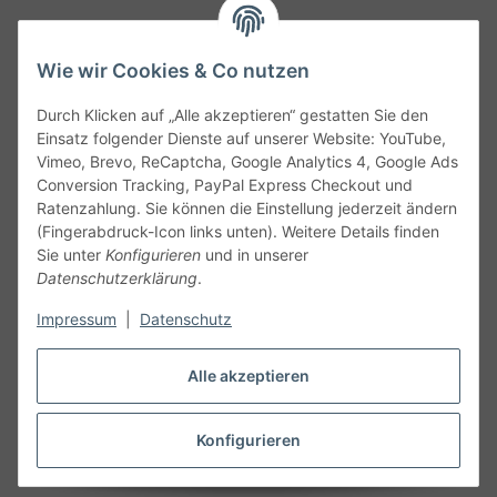
Wie wir Cookies & Co nutzen
Durch Klicken auf „Alle akzeptieren“ gestatten Sie den
Service
Einsatz folgender Dienste auf unserer Website: YouTube,
Vimeo, Brevo, ReCaptcha, Google Analytics 4, Google Ads
Conversion Tracking, PayPal Express Checkout und
Gesetzliche Informationen
Ratenzahlung. Sie können die Einstellung jederzeit ändern
(Fingerabdruck-Icon links unten). Weitere Details finden
Alle technischen Angaben ohne Gewähr. Irrtümer und fehlerhafte
Sie unter
Konfigurieren
und in unserer
Angaben vorbehalten. Wenn Sie Datenblätter oder spezielle
Datenschutzerklärung
.
technische Eigenschaften benötigen, wenden Sie sich bitte an
Impressum
|
Datenschutz
unseren Kundenservice. Abbildungen der Artikel können
beispielhaft sein und vom Produkt abweichen.
Alle akzeptieren
Vertrag widerrufen
Konfigurieren
* Alle Preise inkl. gesetzlicher USt., zzgl.
Versand