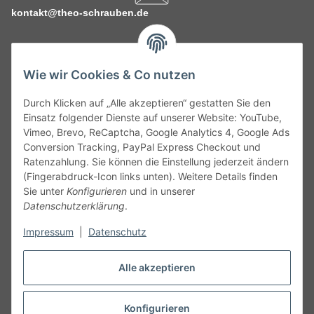
kontakt@theo-schrauben.de
Wie wir Cookies & Co nutzen
Durch Klicken auf „Alle akzeptieren“ gestatten Sie den
Service
Einsatz folgender Dienste auf unserer Website: YouTube,
Vimeo, Brevo, ReCaptcha, Google Analytics 4, Google Ads
Conversion Tracking, PayPal Express Checkout und
Gesetzliche Informationen
Ratenzahlung. Sie können die Einstellung jederzeit ändern
(Fingerabdruck-Icon links unten). Weitere Details finden
Alle technischen Angaben ohne Gewähr. Irrtümer und fehlerhafte
Sie unter
Konfigurieren
und in unserer
Angaben vorbehalten. Wenn Sie Datenblätter oder spezielle
Datenschutzerklärung
.
technische Eigenschaften benötigen, wenden Sie sich bitte an
Impressum
|
Datenschutz
unseren Kundenservice. Abbildungen der Artikel können
beispielhaft sein und vom Produkt abweichen.
Alle akzeptieren
Vertrag widerrufen
Konfigurieren