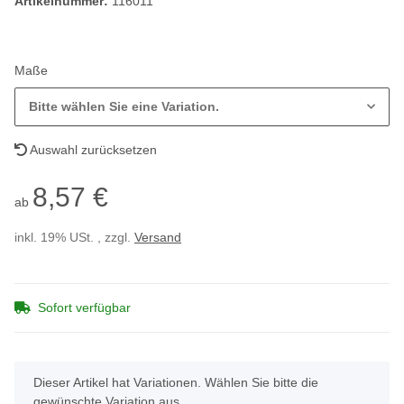
Artikelnummer:
116011
Maße
Bitte wählen Sie eine Variation.
Auswahl zurücksetzen
8,57 €
ab
inkl. 19% USt. , zzgl.
Versand
Sofort verfügbar
x
Dieser Artikel hat Variationen. Wählen Sie bitte die
gewünschte Variation aus.