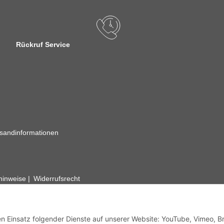
Rückruf Service
sandinformationen
zhinweise
Widerrufsrecht
rhafte Angaben vorbehalten. Wenn Sie Datenblätter oder spezielle tec
ervice. Abbildungen der Artikel können beispielhaft sein und vom Pr
den Einsatz folgender Dienste auf unserer Website: YouTube, Vimeo, B