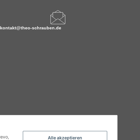
kontakt@theo-schrauben.de
hnische Eigenschaften benötigen, wenden Sie sich bitte an
odukt abweichen.
revo,
Alle akzeptieren