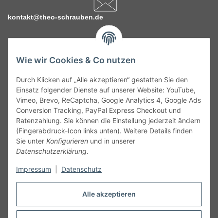
kontakt@theo-schrauben.de
Wie wir Cookies & Co nutzen
Durch Klicken auf „Alle akzeptieren“ gestatten Sie den
Service
Einsatz folgender Dienste auf unserer Website: YouTube,
Vimeo, Brevo, ReCaptcha, Google Analytics 4, Google Ads
Conversion Tracking, PayPal Express Checkout und
Gesetzliche Informationen
Ratenzahlung. Sie können die Einstellung jederzeit ändern
(Fingerabdruck-Icon links unten). Weitere Details finden
Alle technischen Angaben ohne Gewähr. Irrtümer und fehlerhafte
Sie unter
Konfigurieren
und in unserer
Angaben vorbehalten. Wenn Sie Datenblätter oder spezielle
Datenschutzerklärung
.
technische Eigenschaften benötigen, wenden Sie sich bitte an
Impressum
|
Datenschutz
unseren Kundenservice. Abbildungen der Artikel können
beispielhaft sein und vom Produkt abweichen.
Alle akzeptieren
Vertrag widerrufen