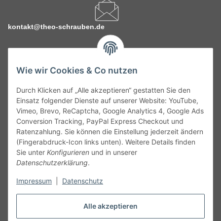
kontakt@theo-schrauben.de
Wie wir Cookies & Co nutzen
Durch Klicken auf „Alle akzeptieren“ gestatten Sie den
Service
Einsatz folgender Dienste auf unserer Website: YouTube,
Vimeo, Brevo, ReCaptcha, Google Analytics 4, Google Ads
Conversion Tracking, PayPal Express Checkout und
Gesetzliche Informationen
Ratenzahlung. Sie können die Einstellung jederzeit ändern
(Fingerabdruck-Icon links unten). Weitere Details finden
Alle technischen Angaben ohne Gewähr. Irrtümer und fehlerhafte
Sie unter
Konfigurieren
und in unserer
Angaben vorbehalten. Wenn Sie Datenblätter oder spezielle
Datenschutzerklärung
.
technische Eigenschaften benötigen, wenden Sie sich bitte an
Impressum
|
Datenschutz
unseren Kundenservice. Abbildungen der Artikel können
beispielhaft sein und vom Produkt abweichen.
Alle akzeptieren
Vertrag widerrufen