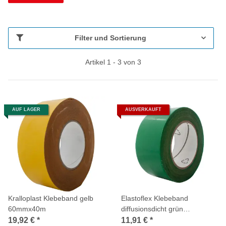
Filter und Sortierung
Artikel 1 - 3 von 3
AUF LAGER
AUSVERKAUFT
Kralloplast Klebeband gelb
Elastoflex Klebeband
60mmx40m
diffusionsdicht grün
60mmx25m
19,92 €
*
11,91 €
*