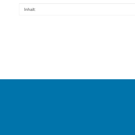
Produkteigenschaft
Wert
Inhalt: