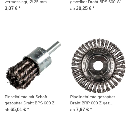
vermessingt, Ø 25 mm
gewellter Draht BPS 600 W
Pinselbürste
3,07 €
*
30,25 €
*
ab
Pinselbürste mit Schaft
Pipelinebürste gezopfter
gezopfter Draht BPS 600 Z
Draht BRP 600 Z gez.
Einreihig Stahl
65,01 €
*
7,97 €
*
ab
ab