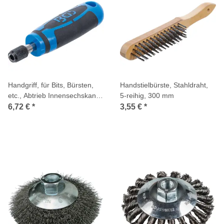
Handgriff, für Bits, Bürsten,
Handstielbürste, Stahldraht,
etc., Abtrieb Innensechskant
5-reihig, 300 mm
6,3 mm (1/4 Zoll)
6,72 €
*
3,55 €
*