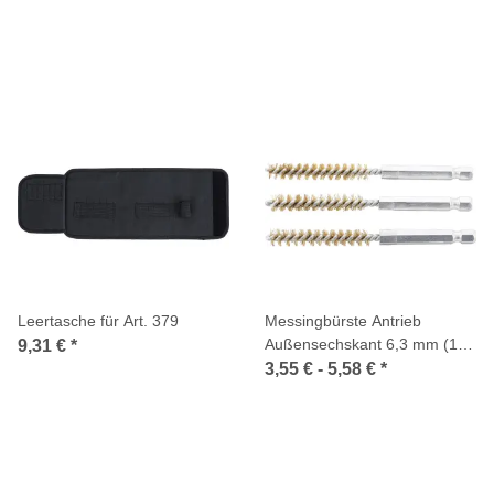
Leertasche für Art. 379
Messingbürste Antrieb
Außensechskant 6,3 mm (1/4
9,31 €
*
Zoll) 3-tlg.
3,55 € -
5,58 €
*