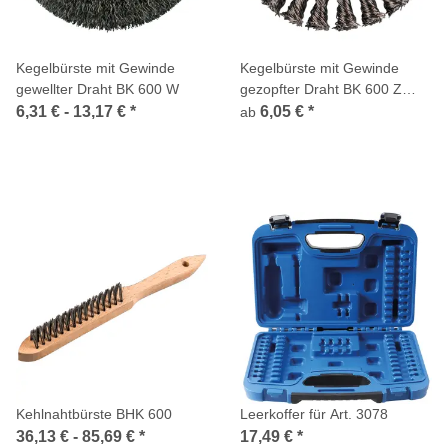
Kegelbürste mit Gewinde
Kegelbürste mit Gewinde
gewellter Draht BK 600 W
gezopfter Draht BK 600 Z
gezopft Anzahl Reihen 1
6,31 € -
13,17 €
*
6,05 €
*
ab
Gewinde M14 05 Stahl
Kehlnahtbürste BHK 600
Leerkoffer für Art. 3078
36,13 € -
85,69 €
*
17,49 €
*