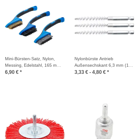
Mini-Bürsten-Satz, Nylon,
Nylonbürste Antrieb
Messing, Edelstahl, 165 mm,
Außensechskant 6,3 mm (1/4
3-tlg.
Zoll) 3-tlg.
6,90 €
*
3,33 € -
4,80 €
*