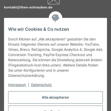
kontakt@theo-schrauben.de
Wie wir Cookies & Co nutzen
Durch Klicken auf „Alle akzeptieren“ gestatten Sie den
Service
Einsatz folgender Dienste auf unserer Website: YouTube,
Vimeo, Brevo, ReCaptcha, Google Analytics 4, Google Ads
Conversion Tracking, PayPal Express Checkout und
Gesetzliche Informationen
Ratenzahlung. Sie können die Einstellung jederzeit ändern
(Fingerabdruck-Icon links unten). Weitere Details finden
Alle technischen Angaben ohne Gewähr. Irrtümer und fehlerhafte
Sie unter
Konfigurieren
und in unserer
Angaben vorbehalten. Wenn Sie Datenblätter oder spezielle
Datenschutzerklärung
.
technische Eigenschaften benötigen, wenden Sie sich bitte an
Impressum
|
Datenschutz
unseren Kundenservice. Abbildungen der Artikel können
beispielhaft sein und vom Produkt abweichen.
Alle akzeptieren
Vertrag widerrufen