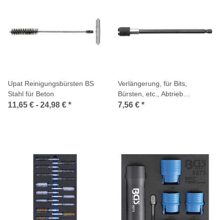
Upat Reinigungsbürsten BS
Verlängerung, für Bits,
Stahl für Beton
Bürsten, etc., Abtrieb
Innensechskant 6,3 mm (1/4
11,65 € -
24,98 €
*
7,56 €
*
Zoll), 150 mm