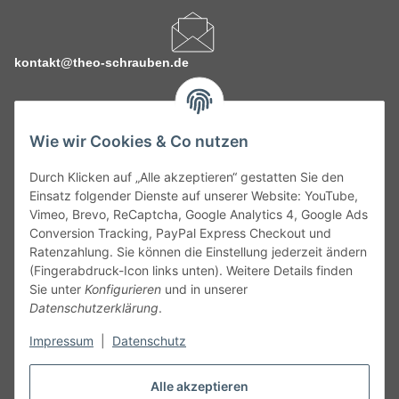
kontakt@theo-schrauben.de
Wie wir Cookies & Co nutzen
Durch Klicken auf „Alle akzeptieren“ gestatten Sie den
Service
Einsatz folgender Dienste auf unserer Website: YouTube,
Vimeo, Brevo, ReCaptcha, Google Analytics 4, Google Ads
Conversion Tracking, PayPal Express Checkout und
Gesetzliche Informationen
Ratenzahlung. Sie können die Einstellung jederzeit ändern
(Fingerabdruck-Icon links unten). Weitere Details finden
Alle technischen Angaben ohne Gewähr. Irrtümer und fehlerhafte
Sie unter
Konfigurieren
und in unserer
Angaben vorbehalten. Wenn Sie Datenblätter oder spezielle
Datenschutzerklärung
.
technische Eigenschaften benötigen, wenden Sie sich bitte an
Impressum
|
Datenschutz
unseren Kundenservice. Abbildungen der Artikel können
beispielhaft sein und vom Produkt abweichen.
Alle akzeptieren