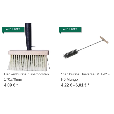
AUF LAGER
AUF LAGER
Deckenbürste Kunstborsten
Stahlbürste Universal MIT-BS-
170x70mm
H0 Mungo
4,09 €
*
4,22 € -
6,01 €
*