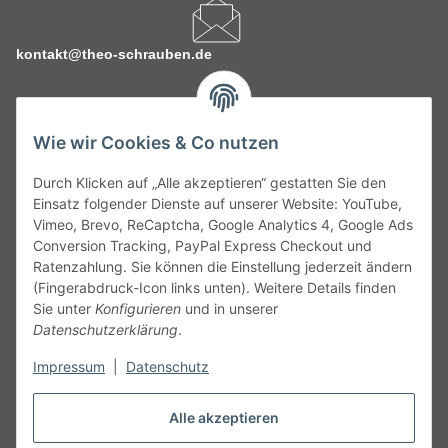
kontakt@theo-schrauben.de
Wie wir Cookies & Co nutzen
Durch Klicken auf „Alle akzeptieren“ gestatten Sie den
Service
Einsatz folgender Dienste auf unserer Website: YouTube,
Vimeo, Brevo, ReCaptcha, Google Analytics 4, Google Ads
Conversion Tracking, PayPal Express Checkout und
Gesetzliche Informationen
Ratenzahlung. Sie können die Einstellung jederzeit ändern
(Fingerabdruck-Icon links unten). Weitere Details finden
Alle technischen Angaben ohne Gewähr. Irrtümer und fehlerhafte
Sie unter
Konfigurieren
und in unserer
Angaben vorbehalten. Wenn Sie Datenblätter oder spezielle
Datenschutzerklärung
.
technische Eigenschaften benötigen, wenden Sie sich bitte an
Impressum
|
Datenschutz
unseren Kundenservice. Abbildungen der Artikel können
beispielhaft sein und vom Produkt abweichen.
Alle akzeptieren
Vertrag widerrufen