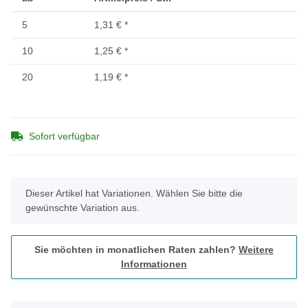
5
1,31 €
*
10
1,25 €
*
20
1,19 €
*
Sofort verfügbar
x
Dieser Artikel hat Variationen. Wählen Sie bitte die
gewünschte Variation aus.
Sie möchten in monatlichen Raten zahlen?
Weitere
Informationen