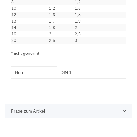
8
1
1,2
10
1,2
1,5
12
1,6
1,8
13*
1,7
1,9
14
1,8
2
16
2
2,5
20
2,5
3
*nicht genormt
Produkteigenschaft
Wert
Norm:
DIN 1
Frage zum Artikel