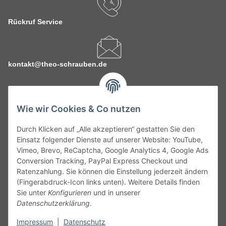
Rückruf Service
kontakt@theo-schrauben.de
Wie wir Cookies & Co nutzen
Durch Klicken auf „Alle akzeptieren“ gestatten Sie den
Service
Einsatz folgender Dienste auf unserer Website: YouTube,
Vimeo, Brevo, ReCaptcha, Google Analytics 4, Google Ads
Conversion Tracking, PayPal Express Checkout und
Gesetzliche Informationen
Ratenzahlung. Sie können die Einstellung jederzeit ändern
(Fingerabdruck-Icon links unten). Weitere Details finden
Alle technischen Angaben ohne Gewähr. Irrtümer und fehlerhafte
Sie unter
Konfigurieren
und in unserer
Angaben vorbehalten. Wenn Sie Datenblätter oder spezielle
Datenschutzerklärung
.
technische Eigenschaften benötigen, wenden Sie sich bitte an
Impressum
|
Datenschutz
unseren Kundenservice. Abbildungen der Artikel können