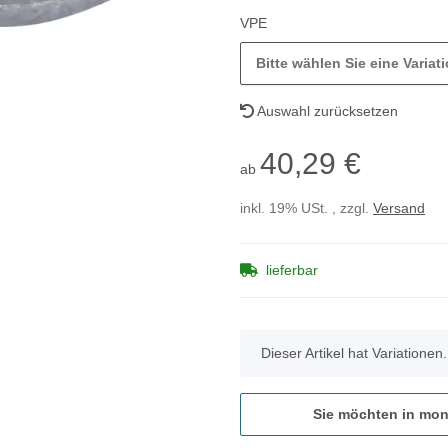
VPE
Bitte wählen Sie eine Variati
Auswahl zurücksetzen
40,29 €
ab
inkl. 19% USt. , zzgl.
Versand
lieferbar
x
Dieser Artikel hat Variationen
Sie möchten in mon