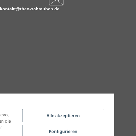
kontakt@theo-schrauben.de
hnische Eigenschaften benötigen, wenden Sie sich bitte an
odukt abweichen.
revo,
Alle akzeptieren
en die
r
Konfigurieren