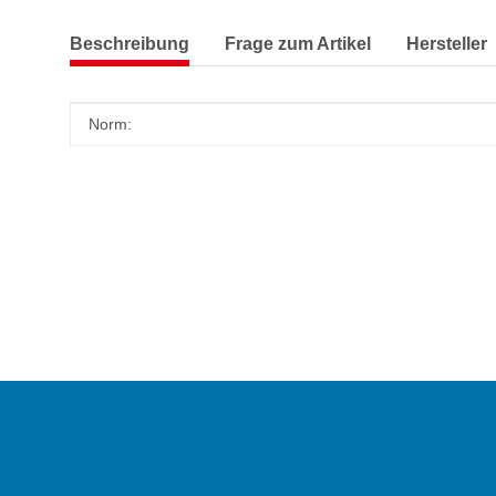
Beschreibung
Frage zum Artikel
Hersteller
Produkteigenschaft
Wert
Norm: