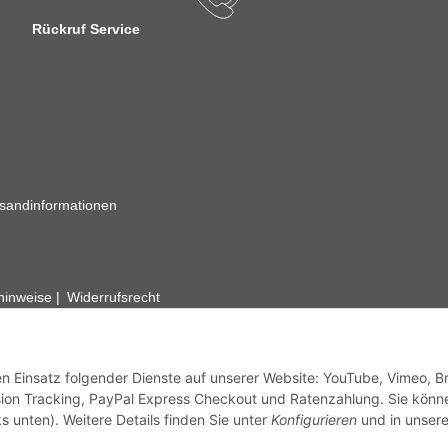
Rückruf Service
sandinformationen
zhinweise
Widerrufsrecht
rhafte Angaben vorbehalten. Wenn Sie Datenblätter oder spezielle tec
ervice. Abbildungen der Artikel können beispielhaft sein und vom Pr
den Einsatz folgender Dienste auf unserer Website: YouTube, Vimeo, B
ion Tracking, PayPal Express Checkout und Ratenzahlung. Sie könn
s unten). Weitere Details finden Sie unter
Konfigurieren
und in unsere