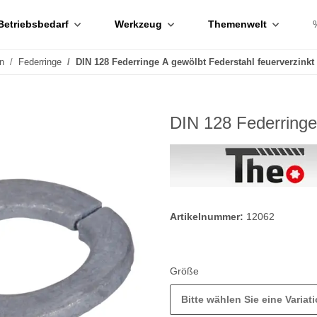
Betriebsbedarf
Werkzeug
Themenwelt
n
Federringe
DIN 128 Federringe A gewölbt Federstahl feuerverzinkt
DIN 128 Federringe 
Artikelnummer:
12062
Größe
Bitte wählen Sie eine Variati