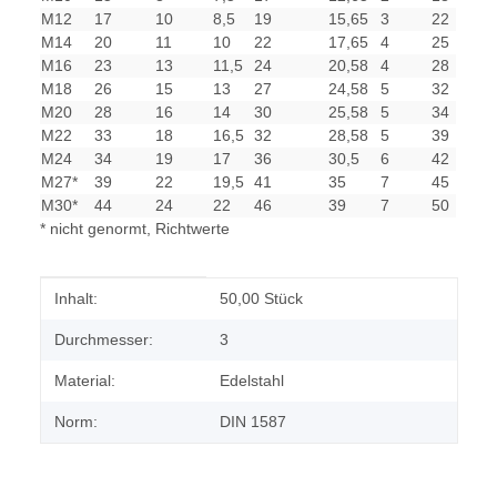
M12
17
10
8,5
19
15,65
3
22
M14
20
11
10
22
17,65
4
25
M16
23
13
11,5
24
20,58
4
28
M18
26
15
13
27
24,58
5
32
M20
28
16
14
30
25,58
5
34
M22
33
18
16,5
32
28,58
5
39
M24
34
19
17
36
30,5
6
42
M27*
39
22
19,5
41
35
7
45
M30*
44
24
22
46
39
7
50
* nicht genormt, Richtwerte
Produkteigenschaft
Wert
Inhalt:
50,00 Stück
Durchmesser:
3
Material:
Edelstahl
Norm:
DIN 1587