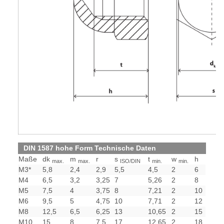
DIN 1587 hohe Form Technische Daten
Maße
dk
m
r
s
t
w
h
max.
max.
ISO/DIN
min.
min.
M3*
5,8
2,4
2,9
5,5
4,5
2
6
M4
6,5
3,2
3,25
7
5,26
2
8
M5
7,5
4
3,75
8
7,21
2
10
M6
9,5
5
4,75
10
7,71
2
12
M8
12,5
6,5
6,25
13
10,65
2
15
M10
15
8
7,5
17
12,65
2
18