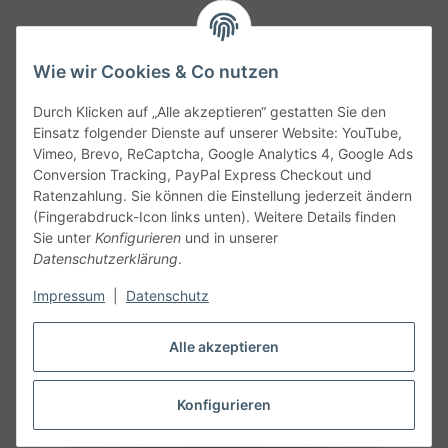
Wie wir Cookies & Co nutzen
Durch Klicken auf „Alle akzeptieren“ gestatten Sie den
Service
Einsatz folgender Dienste auf unserer Website: YouTube,
Vimeo, Brevo, ReCaptcha, Google Analytics 4, Google Ads
Conversion Tracking, PayPal Express Checkout und
Gesetzliche Informationen
Ratenzahlung. Sie können die Einstellung jederzeit ändern
(Fingerabdruck-Icon links unten). Weitere Details finden
Alle technischen Angaben ohne Gewähr. Irrtümer und fehlerhafte
Sie unter
Konfigurieren
und in unserer
Angaben vorbehalten. Wenn Sie Datenblätter oder spezielle
Datenschutzerklärung
.
technische Eigenschaften benötigen, wenden Sie sich bitte an
Impressum
|
Datenschutz
unseren Kundenservice. Abbildungen der Artikel können
beispielhaft sein und vom Produkt abweichen.
Alle akzeptieren
Vertrag widerrufen
Konfigurieren
* Alle Preise inkl. gesetzlicher USt., zzgl.
Versand