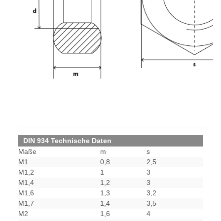
DIN 934 Technische Daten
Maße
m
s
M1
0,8
2,5
M1,2
1
3
M1,4
1,2
3
M1,6
1,3
3,2
M1,7
1,4
3,5
M2
1,6
4