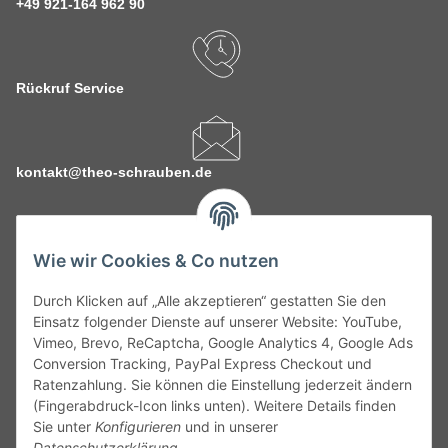
+49 921-164 962 90
Rückruf Service
kontakt@theo-schrauben.de
Wie wir Cookies & Co nutzen
Durch Klicken auf „Alle akzeptieren“ gestatten Sie den
Service
Einsatz folgender Dienste auf unserer Website: YouTube,
Vimeo, Brevo, ReCaptcha, Google Analytics 4, Google Ads
Conversion Tracking, PayPal Express Checkout und
Gesetzliche Informationen
Ratenzahlung. Sie können die Einstellung jederzeit ändern
(Fingerabdruck-Icon links unten). Weitere Details finden
Alle technischen Angaben ohne Gewähr. Irrtümer und fehlerhafte
Sie unter
Konfigurieren
und in unserer
Angaben vorbehalten. Wenn Sie Datenblätter oder spezielle
Datenschutzerklärung
.