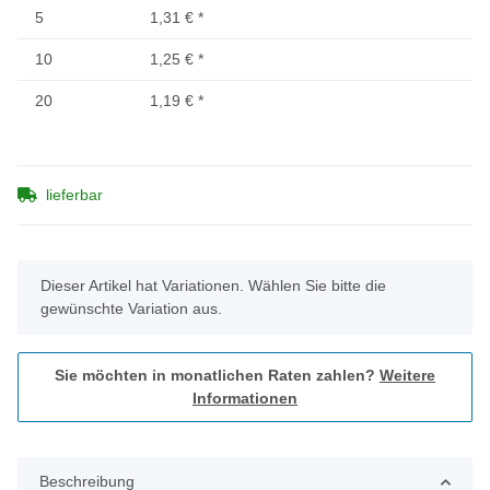
5
1,31 €
*
10
1,25 €
*
20
1,19 €
*
lieferbar
x
Dieser Artikel hat Variationen. Wählen Sie bitte die
gewünschte Variation aus.
Sie möchten in monatlichen Raten zahlen?
Weitere
Informationen
Beschreibung